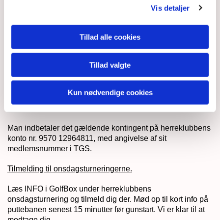
Udflugter:
Vis detaljer
Vi arrangerer en årlig tre-dages weekendtur til et sted i
Danmark eller i et af vore nabolande. Vi spiller Ryder Cup
Tillad alle cookies
med Sorø Golf Klub i september. Derudover arrangerer
formandskabet endags udflugter til golfklubber på
Tillad valgte
Sjælland.
Hvordan bliver man medlem?
Kun nødvendige cookies
Det er meget nemt.
Man indbetaler det gældende kontingent på herreklubbens
konto nr. 9570 12964811, med angivelse af sit
medlemsnummer i TGS.
Tilmelding til onsdagsturneringerne.
Læs INFO i GolfBox under herreklubbens
onsdagsturnering og tilmeld dig der. Mød op til kort info på
puttebanen senest 15 minutter før gunstart. Vi er klar til at
modtage dig.