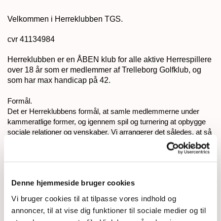
Velkommen i Herreklubben TGS.
cvr 41134984
Herreklubben er en ÅBEN klub for alle aktive Herrespillere
over 18 år som er medlemmer af Trelleborg Golfklub, og
som har max handicap på 42.
Formål.
Det er Herreklubbens formål, at samle medlemmerne under
kammeratlige former, og igennem spil og turnering at opbygge
sociale relationer og venskaber. Vi arrangerer det således, at så
mange af medlemmerne som muligt får mulighed for at spille
med hinanden og forsøger at undgå grupperinger.
Herreklubben ledes af et ”Formandskab” på 5 medlemmer,
Denne hjemmeside bruger cookies
som vælges på den årlige Generalforsamling, ultimo
oktober/primo november jfr. Herreklubbens vedtægter.
Vi bruger cookies til at tilpasse vores indhold og
annoncer, til at vise dig funktioner til sociale medier og til
Spilletidspunkt.