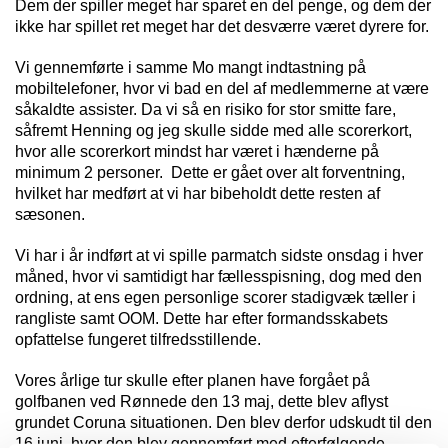
Dem der spiller meget har sparet en del penge, og dem der
ikke har spillet ret meget har det desværre været dyrere for.
Vi gennemførte i samme Mo mangt indtastning på
mobiltelefoner, hvor vi bad en del af medlemmerne at være
såkaldte assister. Da vi så en risiko for stor smitte fare,
såfremt Henning og jeg skulle sidde med alle scorerkort,
hvor alle scorerkort mindst har været i hænderne på
minimum 2 personer. Dette er gået over alt forventning,
hvilket har medført at vi har bibeholdt dette resten af
sæsonen.
Vi har i år indført at vi spille parmatch sidste onsdag i hver
måned, hvor vi samtidigt har fællesspisning, dog med den
ordning, at ens egen personlige scorer stadigvæk tæller i
rangliste samt OOM. Dette har efter formandsskabets
opfattelse fungeret tilfredsstillende.
Vores årlige tur skulle efter planen have forgået på
golfbanen ved Rønnede den 13 maj, dette blev aflyst
grundet Coruna situationen. Den blev derfor udskudt til den
16 juni, hvor den blev gennemført med efterfølgende