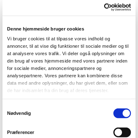
spisning. Dette foregik efter formandsskabets opfattelse
helt efter planen, og vi havde en rigtig hyggelig dag
sammen.
Denne hjemmeside bruger cookies
Vi har i år besluttet at afbryde venskabsmatchen med
Kalundborg, grundet manglende deltagelse fra begge
Vi bruger cookies til at tilpasse vores indhold og
klubber. Derfor arrangerede vi en match imod Tirsdags
annoncer, til at vise dig funktioner til sociale medier og til
klubben i Korsør, det er formandsskabets ide at dette skulle
at analysere vores trafik. Vi deler også oplysninger om
være en årlig tilbagevendende match, hvor der kunne
din brug af vores hjemmeside med vores partnere inden
skabes gode relationer mellem disse to klubber. Dette blev
for sociale medier, annonceringspartnere og
desværre også aflyst grundet Coruna.
analysepartnere. Vores partnere kan kombinere disse
Vi er i år blevet bedt om at arrangere et af matcherne i
data med andre oplysninger, du har givet dem, eller som
festugen, vi tog os derfor af den årlige parturnering. Dette
de har indsamlet fra din brug af deres tjenester.
gennemførte vi også tilfredsstillende.
Samtykkevalg
Herreklubbens årlige weekendtur gik i år til Tyskland,
Nødvendig
formandsskabet besluttede at tiden snart var moden til at
prøve at komme udenlands endnu engang. Jan har lagt
virkelig mange kræfter i denne tur, og den blev også
Præferencer
gennemført med stor susses. Der var desværre kun 22