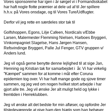
Vores sponsorerne har igen i år sørget vi i Formandsskabet
har haft nogle flotte præmier at dele ud af til Jer spillere
h.h.v. på Vores onsdage, og til Vores Ture/Udflugter.
Derfor vil jeg rette en særdeles stor tak til
Golfshoppen, Egons, Lilje Cafeen, Nordicals v/Ebbe
Larsen, Malermester Flemming Nielsen, Harboes Bryggeri,
Vinkompagniet Slagelse, Hans Jørgen Hansen,
Refsvindinge Bryggeri, Palle Jul Fenger, GTV gruppen v/
Anders lund.
Jeg vil også gerne benytte denne lejlighed til at sige Jan,
Henning og Kristian tak for samarbejdet i år. Vi har virkelig
”Kæmpet” sammen for at komme i mål efter Coruna
epidemien tog over. Vi har haft mange gode og sjove timer
sammen, og jeg ved om nogen hvilket stort arbejde i har
gjort alle tre. Jeg vil ønske Jer alt muligt held og lykke i
fremtiden i Herreklubben.
Jeg vil ønske alt det bedste for min afløser, og opfordre Jer
tilstedeværende at give ham den hjælp som han behøver