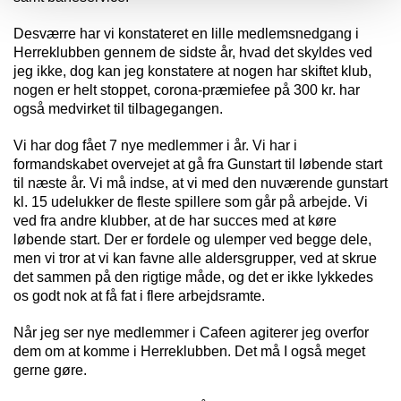
Desværre har vi konstateret en lille medlemsnedgang i
Herreklubben gennem de sidste år, hvad det skyldes ved
jeg ikke, dog kan jeg konstatere at nogen har skiftet klub,
nogen er helt stoppet, corona-præmiefee på 300 kr. har
også medvirket til tilbagegangen.
Vi har dog fået 7 nye medlemmer i år. Vi har i
formandskabet overvejet at gå fra Gunstart til løbende start
til næste år. Vi må indse, at vi med den nuværende gunstart
kl. 15 udelukker de fleste spillere som går på arbejde. Vi
ved fra andre klubber, at de har succes med at køre
løbende start. Der er fordele og ulemper ved begge dele,
men vi tror at vi kan favne alle aldersgrupper, ved at skrue
det sammen på den rigtige måde, og det er ikke lykkedes
os godt nok at få fat i flere arbejdsramte.
Når jeg ser nye medlemmer i Cafeen agiterer jeg overfor
dem om at komme i Herreklubben. Det må I også meget
gerne gøre.