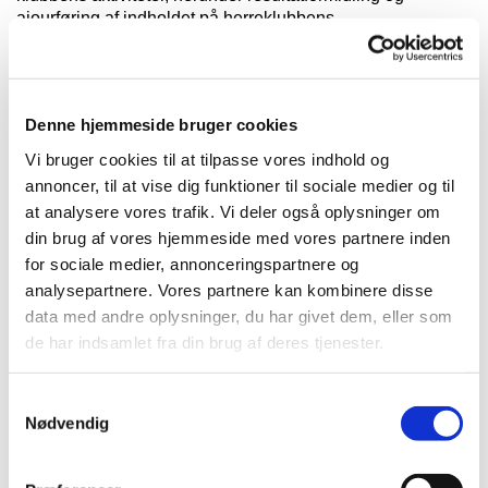
ajourføring af indholdet på herreklubbens
hjemmeside
www.tgsherreklub.dk
.
Regnskab
Denne hjemmeside bruger cookies
Klubbens ”regnskabsår” er perioden mellem 2
generalforsamlinger. Klubbens økonomiske midler
Vi bruger cookies til at tilpasse vores indhold og
opbevares som en kassebeholdning ved formandskabets
annoncer, til at vise dig funktioner til sociale medier og til
foranstaltning. Det forudsættes, at der ikke er væsentlig
at analysere vores trafik. Vi deler også oplysninger om
kassebeholdning mellem 2 sæsoner.
din brug af vores hjemmeside med vores partnere inden
for sociale medier, annonceringspartnere og
Kontingent
analysepartnere. Vores partnere kan kombinere disse
Kontingent betales en gang årligt på Herreklubben TGS
data med andre oplysninger, du har givet dem, eller som
konto nr. 9570 12964811.
de har indsamlet fra din brug af deres tjenester.
Kontingentets størrelse fastsættes på generalforsamlingen
Samtykkevalg
og anvendes dels til ekstra præmier på enkelte spilledage,
Nødvendig
dels til præmier til vindere af gennemgående turneringer
(eclectic eller lignende) og som delvis betaling for
deltagelse i en sæsonafslutning.