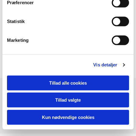
Præferencer
HULSPILTURNERING 2021
Statistik
Desværre aflyst i år da tilslutningen var for lille.
Vi prøver igen til næste år.
Marketing
Vis detaljer
Tillad alle cookies
B
Tillad valgte
Kun nødvendige cookies