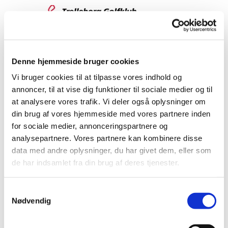
Denne hjemmeside bruger cookies
Spil med og find nye golfvenner i
Vi bruger cookies til at tilpasse vores indhold og
annoncer, til at vise dig funktioner til sociale medier og til
Herreklubben TGS
at analysere vores trafik. Vi deler også oplysninger om
din brug af vores hjemmeside med vores partnere inden
for sociale medier, annonceringspartnere og
analysepartnere. Vores partnere kan kombinere disse
data med andre oplysninger, du har givet dem, eller som
de har indsamlet fra din brug af deres tjenester.
Samtykkevalg
Nødvendig