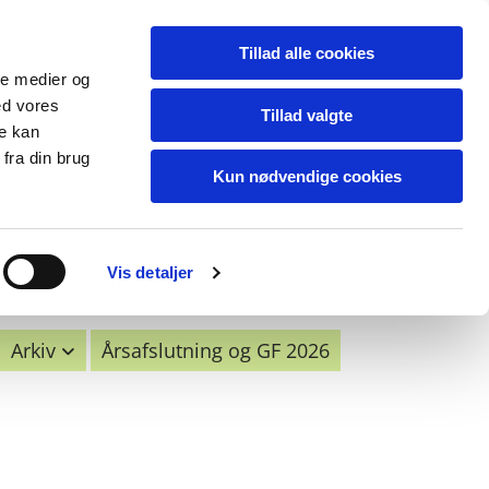
Tillad alle cookies
erreklubben TGS
ale medier og
ed vores
Tillad valgte
re kan
fra din brug
Kun nødvendige cookies
Vis detaljer
Arkiv
Årsafslutning og GF 2026