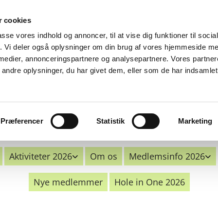
 cookies
Spil med og find nye golfvenner i H
passe vores indhold og annoncer, til at vise dig funktioner til soci
fik. Vi deler også oplysninger om din brug af vores hjemmeside m
 medier, annonceringspartnere og analysepartnere. Vores partne
ndre oplysninger, du har givet dem, eller som de har indsamlet 
Præferencer
Statistik
Marketing
Aktiviteter 2026
Om os
Medlemsinfo 2026
Nye medlemmer
Hole in One 2026