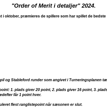
"Order of Merit i detaljer" 2024.
 i oktober, præmieres de spillere som har spillet de bedst
pil og Stableford runder som angivet i Turneringsplanen tæ
oint: 1. plads giver 20 point, 2. plads giver 16 point, 3. pla
defter får 1 point hver.
eret flest ranglistepoint når sæsonen er slut.