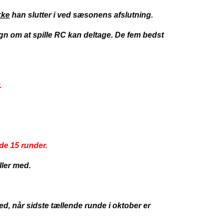
kke
han slutter i ved sæsonens afslutning.
gn om at spille RC kan deltage. De fem bedst
.
de 15 runder.
ller med.
sted, når sidste tællende runde i oktober er